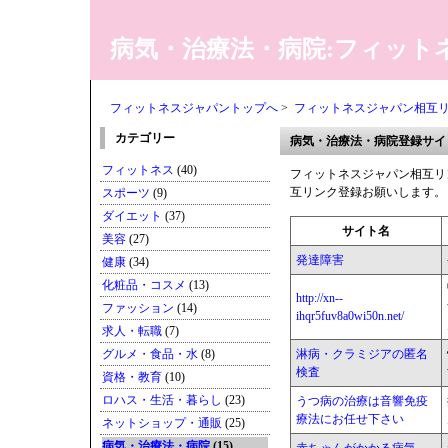
病気・治療法・病院:フィット
フィットネスジャパントップへ
>
フィットネスジャパン相互
カテゴリー
病気・治療法・病院登録サイ
フィットネス
(40)
フィットネスジャパン相互リ
互リンク登録お願いします。
スポーツ
(9)
ダイエット
(37)
サイト名
美容
(27)
発達障害
健康
(34)
化粧品・コスメ
(13)
http://xn--
ファッション
(14)
ihqr5fuv8a0wi50n.net/
求人・転職
(7)
グルメ・食品・水
(8)
淋病・クラミジアの匿名
検査
資格・教育
(10)
ロハス・生活・暮らし
(23)
うつ病の治療は音響免疫
療法にお任せ下さい
ネットショップ・通販
(25)
病気・治療法・病院
(15)