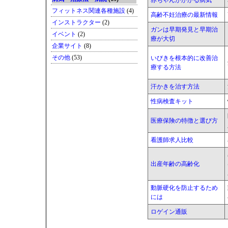
赤ちゃんがかかる病気
フィットネス関連各種施設
(4)
高齢不妊治療の最新情報
インストラクター
(2)
ガンは早期発見と早期治
イベント
(2)
療が大切
企業サイト
(8)
その他
(53)
いびきを根本的に改善治
療する方法
汗かきを治す方法
性病検査キット
医療保険の特徴と選び方
看護師求人比較
出産年齢の高齢化
動脈硬化を防止するため
には
ロゲイン通販