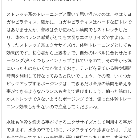
ストレッチ系のトレーニングと聞いて思い浮かぶのは、やはりヨ
ガやピラティス。確かに、ヨガやピラティスはハードな筋トレで
はありませんが、普段は余り使わない筋肉でもストレッチした
り、体のバランス感覚がとても大切なエクササイズですよね。こ
うしたストレッチ系エクササイズは、体幹トレーニングとしても
効果的です。初心者から上級者まで、自分のレベルに合わせたポ
ージングがいくつもラインナップされているので、その中から気
にいったものをいくつか覚えておき、テレビを見ている時や隙間
時間を利用して行なってみると良いでしょう。その際、いくつか
ピックアップするポージングは、できるだけ全身の筋肉を鍛える
事ができるようなバランスも考えて選びましょう。偏った筋肉し
かストレッチできないようなポージングでは、偏った体幹トレー
ニング効果しか出ないので注意してくださいね。
水泳も体幹を鍛える事ができるエクササイズとして利用する事が
できます。水泳の中でも特に、バタフライや平泳ぎなどは、手足
を全て使ってストレッチ効果が高い種目でもあります。水泳を活