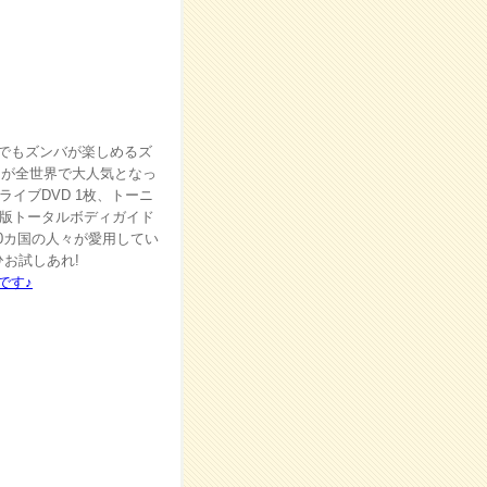
でもズンバが楽しめるズ
トが全世界で大人気となっ
イブDVD 1枚、トーニ
語版トータルボディガイド
10カ国の人々が愛用してい
お試しあれ!
です♪