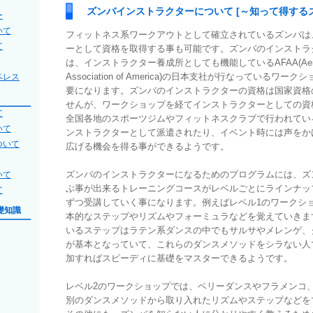
ズンバインストラクターについて [～知って得する
ー
いて
フィットネス系ワークアウトとして確立されているズンバは
て
ーとして資格を取得する事も可能です。ズンバのインストラ
は、インストラクター養成所としても機能しているAFAA(Aerobics
Association of America)の日本支社が行なっているワ
ペレス
要になります。ズンバのインストラクターの資格は国家資格
せんが、ワークショップを経てインストラクターとしての資
て
全国各地のスポーツジムやフィットネスクラブで行われてい
いて
ンストラクターとして派遣されたり、イベント時には声をか
ついて
広げる機会を得る事ができるようです。
ズンバのインストラクターになるためのプログラムには、ズ
いて
ぶ事が出来るトレーニングコースがレベルごとにラインナッ
て
ずつ受講していく事になります。例えばレベル1のワークシ
礎知識
本的なステップやリズムやフォーミュラなどを覚えていきま
いるステップはラテン系ダンスの中でもサルサやメレンゲ、
が基本となっていて、これらのダンスメソッドをシラない人
加すればスピーディに基礎をマスターできるようです。
レベル2のワークショップでは、ベリーダンスやフラメンコ
別のダンスメソッドから取り入れたリズムやステップなどを