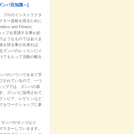
ズンバ豆知識～]
、プロのインストラクタ
クター資格を得るために
 and Fitness
ークショップを受講する事が必
のようなものではありま
格を得る事が出来れば、
るズンバのレッスンにイ
けてもらって活動の幅を
ンバのノウハウを全て学
プされているので、一つ
ョップでは、ズンバの基
す。ズンバに採用されて
クンピア、レゲトンなど
でもワークショップに参
、サンバやタンゴなど、
マスターしていきます。