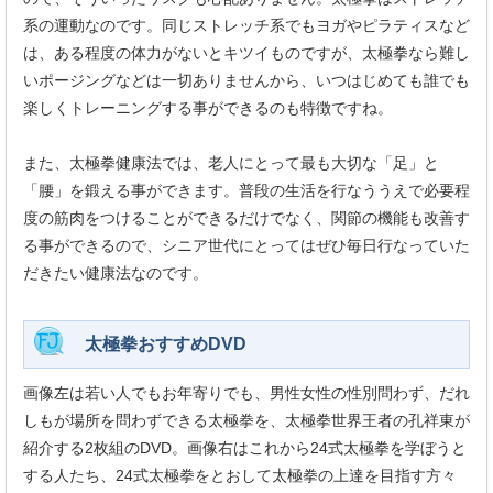
系の運動なのです。同じストレッチ系でもヨガやピラティスなど
は、ある程度の体力がないとキツイものですが、太極拳なら難し
いポージングなどは一切ありませんから、いつはじめても誰でも
楽しくトレーニングする事ができるのも特徴ですね。
また、太極拳健康法では、老人にとって最も大切な「足」と
「腰」を鍛える事ができます。普段の生活を行なううえで必要程
度の筋肉をつけることができるだけでなく、関節の機能も改善す
る事ができるので、シニア世代にとってはぜひ毎日行なっていた
だきたい健康法なのです。
太極拳おすすめDVD
画像左は若い人でもお年寄りでも、男性女性の性別問わず、だれ
しもが場所を問わずできる太極拳を、太極拳世界王者の孔祥東が
紹介する2枚組のDVD。画像右はこれから24式太極拳を学ぼうと
する人たち、24式太極拳をとおして太極拳の上達を目指す方々