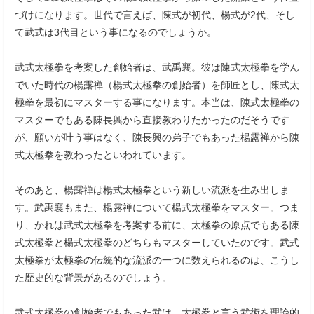
づけになります。世代で言えば、陳式が初代、楊式が2代、そし
て武式は3代目という事になるのでしょうか。
武式太極拳を考案した創始者は、武禹襄。彼は陳式太極拳を学ん
でいた時代の楊露禅（楊式太極拳の創始者）を師匠とし、陳式太
極拳を最初にマスターする事になります。本当は、陳式太極拳の
マスターでもある陳長興から直接教わりたかったのだそうです
が、願いが叶う事はなく、陳長興の弟子でもあった楊露禅から陳
式太極拳を教わったといわれています。
そのあと、楊露禅は楊式太極拳という新しい流派を生み出しま
す。武禹襄もまた、楊露禅について楊式太極拳をマスター。つま
り、かれは武式太極拳を考案する前に、太極拳の原点でもある陳
式太極拳と楊式太極拳のどちらもマスターしていたのです。武式
太極拳が太極拳の伝統的な流派の一つに数えられるのは、こうし
た歴史的な背景があるのでしょう。
武式太極拳の創始者でもあった武は、太極拳と言う武術を理論的