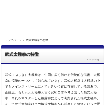
トップページ
＞ 武式太極拳の特徴
武式太極拳の特徴
カテゴリ:
武式（ぶしき）太極拳は、中国に広く伝わる伝統的な武術、太極
拳の流派の一つとして知られています。武式太極拳は太極拳の中
でもメインストリームにとても近い位置に存在している流派で、
正統派。もともと太極拳と言う武術自体を考え出した陳式太極
拳、それをマスターした楊露禅によって考案された楊式太極拳、
そして武式太極拳はその楊式太極拳から派生した流派という位置