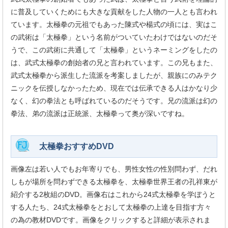
に普及していくためにも大きな貢献をした人物の一人とも言われ
ています。太極拳の元祖でもあった陳式や楊式の頃には、実はこ
の武術は「太極拳」という名前がついていたわけではないのだそ
うで、この武術に共通して「太極拳」というネーミングをしたの
は、武式太極拳の創始者の兄と言われています。この兄もまた、
武式太極拳から派生した流派を考案しましたが、親族にのみテク
ニックを伝授しなかったため、現在では伝承できる人はかなり少
なく、幻の拳法とも呼ばれているのだそうです。兄の流派は幻の
拳法、弟の流派は正統派、太極拳って奥が深いですね。
太極拳おすすめDVD
画像左は若い人でもお年寄りでも、男性女性の性別問わず、だれ
しもが場所を問わずできる太極拳を、太極拳世界王者の孔祥東が
紹介する2枚組のDVD。画像右はこれから24式太極拳を学ぼうと
する人たち、24式太極拳をとおして太極拳の上達を目指す方々
の為の教材DVDです。画像をクリックすると詳細が表示されま