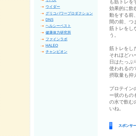
ザバス
も筋トレを
ウイダー
効果的に飲
グリコパワープロダクション
動をする前
DNS
間の前、つ
ヘルシーベスト
筋トレをし
健康体力研究所
う。
ファインラボ
HALEO
筋トレをし
チャンピオン
それほどハ
日はたっぷ
使われるの
摂取量も抑
プロテイン
ー状のもの
の水で飲む
いね。
スポンサー