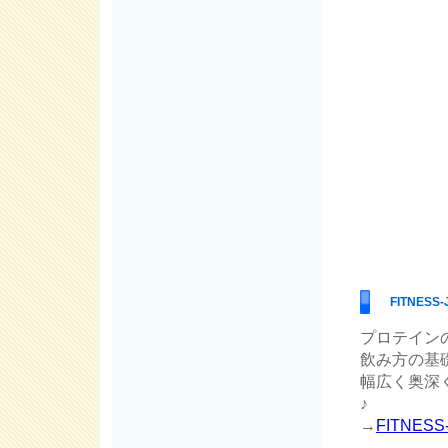
FITNES
プロテイン
飲み方の基
幅広く奥深
♪
→
FITNES