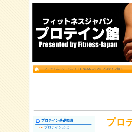
フィットネスジャパン
＞
FITNESS-JAPAN プロテイン館
＞
プロ
プロテイン基礎知識
プロテインとは