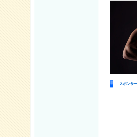
スポンサー